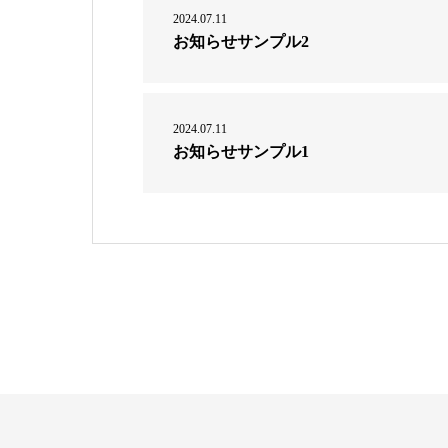
2024.07.11
お知らせサンプル2
2024.07.11
お知らせサンプル1