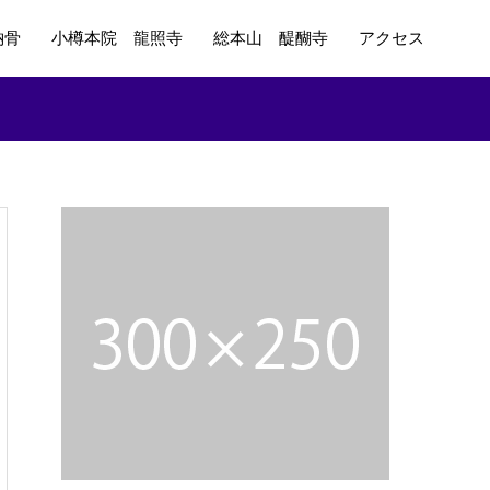
納骨
小樽本院 龍照寺
総本山 醍醐寺
アクセス