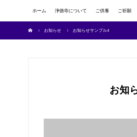
ホーム
浄徳寺について
ご供養
ご祈願
お知らせ
お知らせサンプル4
お知