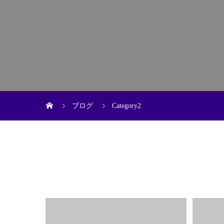
ブログ
Category2