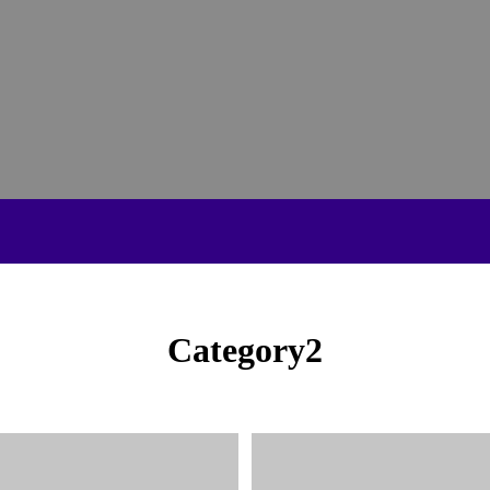
Category2