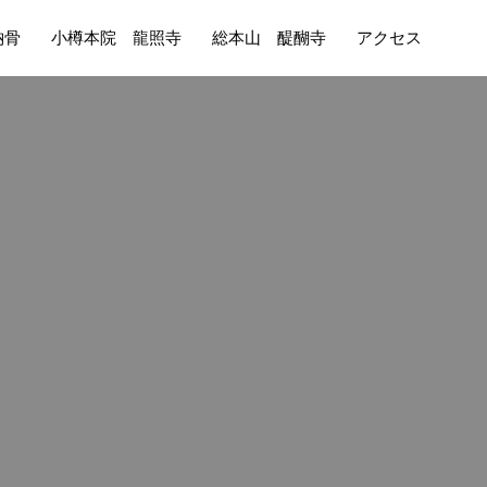
納骨
小樽本院 龍照寺
総本山 醍醐寺
アクセス